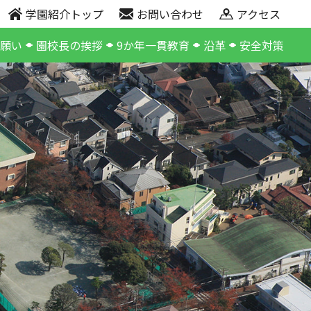
学園紹介トップ
お問い合わせ
アクセス
の願い
園校長の挨拶
9か年一貫教育
沿革
安全対策