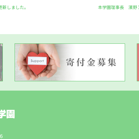
更新しました。
本学園理事長 濱野 
6