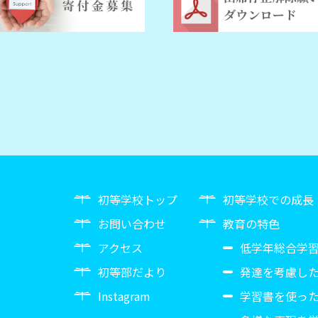
初等学校トップ
初等学校での成長
お問い合わせ
教育の特色
アクセス
低学年総合学
初等部だより
発達を考慮し
Instagram
学習書を使っ