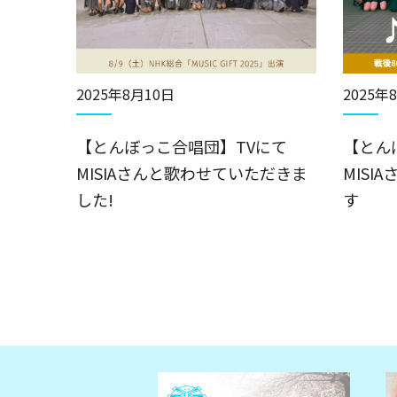
2025年8月10日
2025年
【とんぼっこ合唱団】TVにて
【とん
MISIAさんと歌わせていただきま
MISI
した!
す