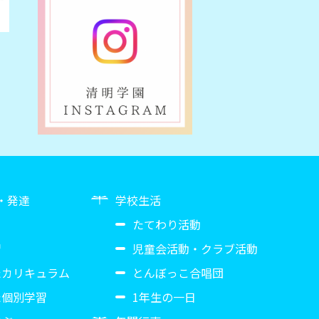
・発達
学校生活
たてわり活動
習
児童会活動・クラブ活動
たカリキュラム
とんぼっこ合唱団
た個別学習
1年生の一日