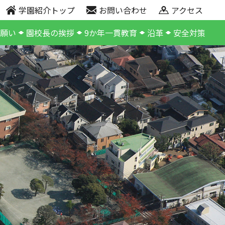
学園紹介トップ
お問い合わせ
アクセス
の願い
園校長の挨拶
9か年一貫教育
沿革
安全対策