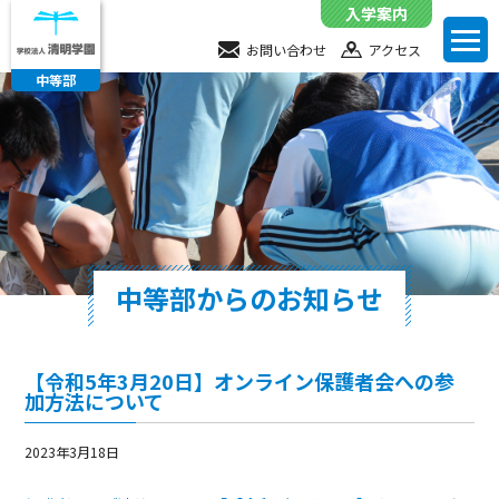
入学案内
toggl
お問い合わせ
お問い合わせ
アクセス
navig
中等部
アクセス
中等部からのお知らせ
【令和5年3月20日】オンライン保護者会への参
加方法について
2023年3月18日