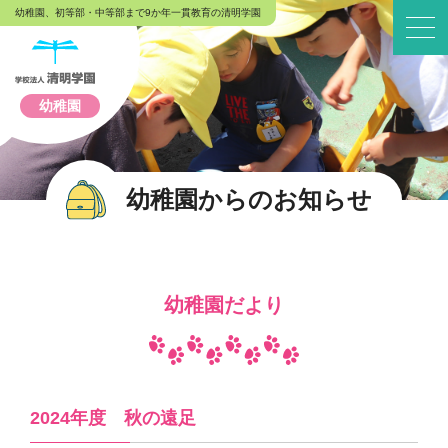
幼稚園、初等部・中等部まで9か年一貫教育の清明学園
幼稚園
幼稚園からのお知らせ
幼稚園だより
2024年度 秋の遠足