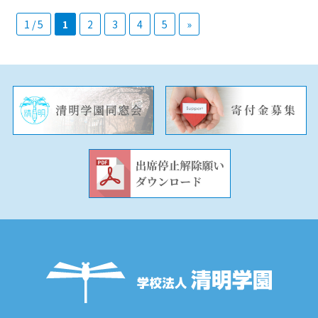
1 / 5
1
2
3
4
5
»